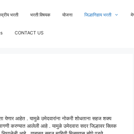
ेंद्रीय भरती
भरती विषयक
योजना
जिल्हानिहाय भरती
म
Us
CONTACT US
हता येणार आहेत . यामुळे उमेदवारांना नोकरी शोधताना सहज शक्य
िभागणी करण्यात आलेली आहे . यामुळे उमेदवारा सदर जिल्हावर क्लिक
 निघालेली आहे . याबाबत सहज माहिती मिळण्यास सोपे पडते .