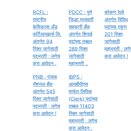
RCFL :
PDCC : पुणे
कोकण रेल्वे
राष्ट्रीय
जिल्हा मध्यवर्ती
अंतर्गत विविध
केमिकल्स अँड
सहकारी बँक
पदांच्या एकुण
फर्टिलायझर्स लि.
अंतर्गत शिपाई
201 रिक्त
अंतर्गत 94
पदांच्या तब्बल
जागेसाठी
रिक्त जागेसाठी
289 रिक्त
महाभरती ; लग
पदभरती ; लगेच
जागेसाठी
करा आवेदन !
करा आवेदन .
महाभरती ..
PNB : पंजाब
IBPS :
नॅशनल बँक
आयबीपीएस
अंतर्गत 545
मार्फत लिपिक
रिक्त जागेसाठी
(Clerk) पदांच्या
पदभरती ; लगेच
तब्बल 11403
करा आवेदन !
रिक्त जागेसाठी
महाभरती ; लगेच
करा आवेदन .