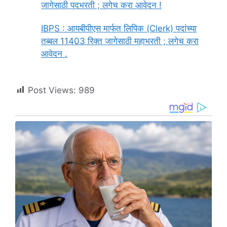
जागेसाठी पदभरती ; लगेच करा आवेदन !
IBPS : आयबीपीएस मार्फत लिपिक (Clerk) पदांच्या
तब्बल 11403 रिक्त जागेसाठी महाभरती ; लगेच करा
आवेदन .
Post Views:
989