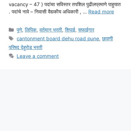
vacancy – 47 ) पदांचा सविस्तर तपशिल पुढीलप्रमाणे पाहुयात
. पदांचे नावे – निवासी वैद्यकीय अधिकारी , …
Read more
Categories
पुणे
,
लिपिक
,
वर्तमान भरती
,
शिपाई
,
सफाईगार
Tags
cantonment board dehu road pune
,
छावणी
परिषद देहूरोड भरती
Leave a comment