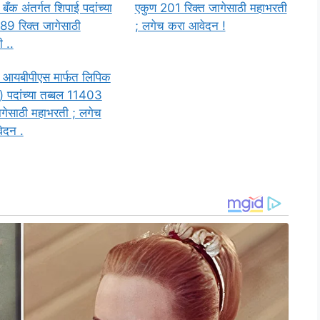
बँक अंतर्गत शिपाई पदांच्या
एकुण 201 रिक्त जागेसाठी महाभरती
89 रिक्त जागेसाठी
; लगेच करा आवेदन !
 ..
 आयबीपीएस मार्फत लिपिक
 पदांच्या तब्बल 11403
ागेसाठी महाभरती ; लगेच
ेदन .