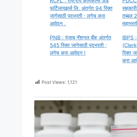
RCFL : राष्ट्रीय केमिकल्स अँड
PDCC : 
फर्टिलायझर्स लि. अंतर्गत 94 रिक्त
सहकारी 
जागेसाठी पदभरती ; लगेच करा
तब्बल 2
आवेदन .
महाभरती
PNB : पंजाब नॅशनल बँक अंतर्गत
IBPS :
545 रिक्त जागेसाठी पदभरती ;
(Clerk)
लगेच करा आवेदन !
रिक्त ज
करा आव
Post Views:
1,121