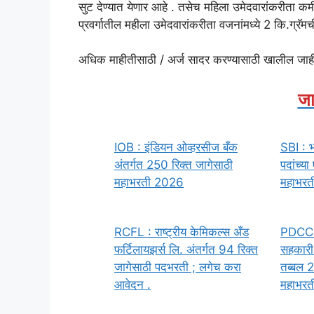
सुट देण्यात येणार आहे . तसेच महिला उमेदवारांकरीत
प्रवर्गातील महीला उमेदवारांकरीता वजनांमध्ये 2 कि.ग्रॅमच
अधिक माहीतीसाठी / अर्ज सादर करण्यासाठी खालील जा
जा
IOB : इंडियन ओव्हरसीज बँक
SBI : भ
अंतर्गत 250 रिक्त जागेसाठी
पदांच्य
महाभरती 2026
महाभरती
RCFL : राष्ट्रीय केमिकल्स अँड
PDCC : 
फर्टिलायझर्स लि. अंतर्गत 94 रिक्त
सहकारी 
जागेसाठी पदभरती ; लगेच करा
तब्बल 2
आवेदन .
महाभरती