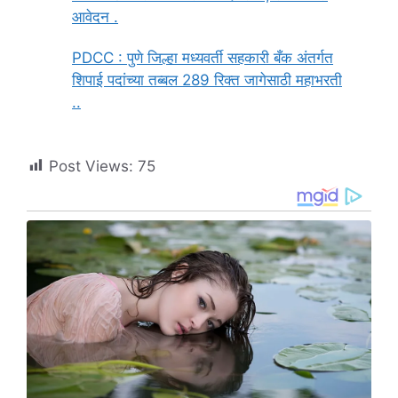
आवेदन .
PDCC : पुणे जिल्हा मध्यवर्ती सहकारी बँक अंतर्गत
शिपाई पदांच्या तब्बल 289 रिक्त जागेसाठी महाभरती
..
Post Views:
75