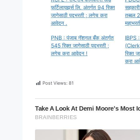
फर्टिलायझर्स लि. अंतर्गत 94 रिक्त
सहकारी 
जागेसाठी पदभरती ; लगेच करा
तब्बल 2
आवेदन .
महाभरती
PNB : पंजाब नॅशनल बँक अंतर्गत
IBPS :
545 रिक्त जागेसाठी पदभरती ;
(Clerk)
लगेच करा आवेदन !
रिक्त ज
करा आव
Post Views:
81