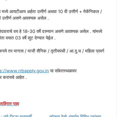
रेड मध्ये आयटीआय अर्हता उत्तीर्ण अथवा 10 वी उत्तीर्ण + मेकॅनिकल /
ी उत्तीर्ण असणे आवश्यक असेल .
ाराचे वय हे 18-30 वर्षे दरम्यान असणे आवश्यक असेल . यांमध्ये
ा वयात 03 वर्षे सुट देण्यात येईल .
 तर मागास / माजी सैनिक / तृतीयपंथी / आ.दु.घ / महिला प्रवर्ग
s://www.rrbapply.gov.in
या संकेतस्थळावर
र करायचे आहेत .
जाहिरात पाहा
पुणे जिल्हा मध्यवर्ती
कोकण रेल्वे अंतर्गत विविध पदांच्या