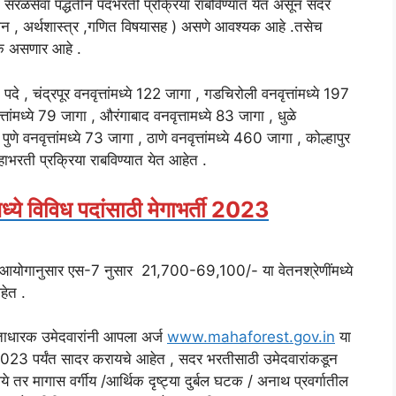
ी सरळसेवा पद्धतीने पदभरती प्रक्रिया राबविण्यात येत असून सदर
विज्ञान , अर्थशास्त्र ,गणित विषयासह ) असणे आवश्यक आहे .तसेच
्यक असणार आहे .
पदे , चंद्रपूर वनवृत्तांमध्ये 122 जागा , गडचिरोली वनवृत्तांमध्ये 197
ांमध्ये 79 जागा , औरंगाबाद वनवृत्तामध्ये 83 जागा , धुळे
ुणे वनवृत्तांमध्ये 73 जागा , ठाणे वनवृत्तांमध्ये 460 जागा , कोल्हापुर
ाभरती प्रक्रिया राबविण्यात येत आहेत .
मध्ये विविध पदांसाठी मेगाभर्ती 2023
न आयोगानुसार एस-7 नुसार 21,700-69,100/- या वेतनश्रेणींमध्ये
हेत .
रताधारक उमेदवारांनी आपला अर्ज
www.mahaforest.gov.in
या
23 पर्यंत सादर करायचे आहेत , सदर भरतीसाठी उमेदवारांकडून
 तर मागास वर्गीय /आर्थिक दृष्ट्या दुर्बल घटक / अनाथ प्रवर्गातील