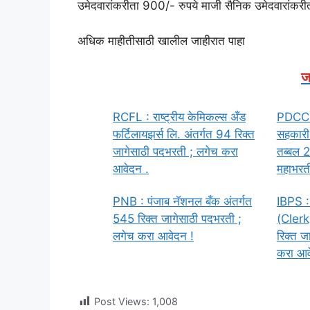
उमेदवारांकरीता 900/- रुपये माजी सैनिक उमेदवारांकरी
अधिक माहीतीसाठी खालील जाहीरात पाहा
ज
RCFL : राष्ट्रीय केमिकल्स अँड
PDCC : 
फर्टिलायझर्स लि. अंतर्गत 94 रिक्त
सहकारी 
जागेसाठी पदभरती ; लगेच करा
तब्बल 2
आवेदन .
महाभरती
PNB : पंजाब नॅशनल बँक अंतर्गत
IBPS :
545 रिक्त जागेसाठी पदभरती ;
(Clerk)
लगेच करा आवेदन !
रिक्त ज
करा आव
Post Views:
1,008