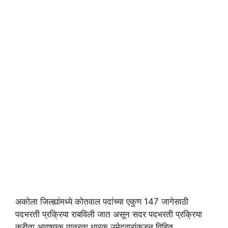
अकोला जिल्ह्यांमध्ये कोतवाल पदांच्या एकुण 147 जागेसाठी
पदभरती प्रक्रिया राबविली जात असून सदर पदभरती प्रक्रिया
करीता आवश्यक पात्रता धारक उमेदवारांकडून विहित