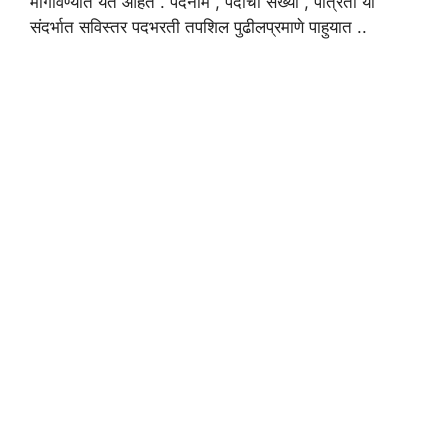
मागविण्यात येत आहेत . पदनाम , पदांची संख्या , पात्रता या
संदर्भात सविस्तर पदभरती तपशिल पुढीलप्रमाणे पाहुयात ..