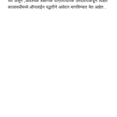
येत असून ,आवश्यक शैक्षणिक पात्रताधारक उमेदवारांकडून विहित
कालावधीमध्ये ऑनलाईन पद्धतीने आवेदन मागविण्यात येत आहेत .