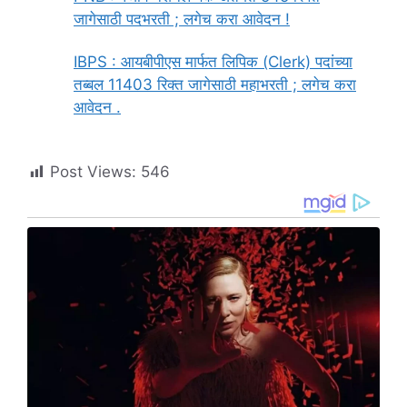
जागेसाठी पदभरती ; लगेच करा आवेदन !
IBPS : आयबीपीएस मार्फत लिपिक (Clerk) पदांच्या
तब्बल 11403 रिक्त जागेसाठी महाभरती ; लगेच करा
आवेदन .
Post Views:
546