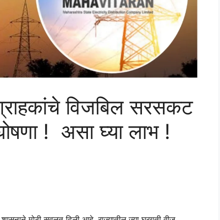
ी ग्राहकांचे विजबिल सरसकट
ोषणा ! असा घ्या लाभ !
ट्र शासनाने मोठी सवलत दिली आहे .राज्यातील ज्या घरगुती वीज