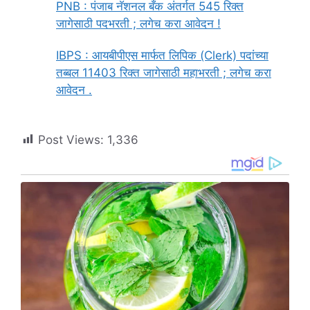
PNB : पंजाब नॅशनल बँक अंतर्गत 545 रिक्त
जागेसाठी पदभरती ; लगेच करा आवेदन !
IBPS : आयबीपीएस मार्फत लिपिक (Clerk) पदांच्या
तब्बल 11403 रिक्त जागेसाठी महाभरती ; लगेच करा
आवेदन .
Post Views:
1,336