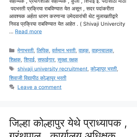
सहाय्यक , प्रयोगशाळा सहाय्यक , कुली , शिपाई इ. पदांसाठी मोठी
पदभरती प्रक्रिया राबविण्यात येत असून , सदर पदांकरीता
आवश्यक अर्हता धारण करणाऱ्या उमेदवारांची थेट मुलाखतीद्वारे
निवड प्रक्रिया राबविण्यात येत आहेत . ( Shivaji Univercity
…
Read more
Categories
मेगाभरती
,
लिपिक
,
वर्तमान भरती
,
वाहक
,
वाहनचालक
,
शिक्षक
,
शिपाई
,
सफाईगार
,
सुरक्षा रक्षक
Tags
shivaji university recruitment
,
कोल्हापूर भरती
,
शिवाजी विद्यापीठ कोल्हापूर भरती
Leave a comment
जिल्हा कोल्हापुर येथे प्राध्यापक ,
ग्रंथपाल , कार्यालय अधिक्षक ,