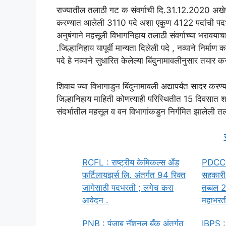
राज्यातील तलाठी गट क संवर्गाची दि.31.12.2020 अखेर र
करण्यात आलेली 3110 पदे अशा एकुण 4122 पदांची पदभरती 
अनुषंगाने महसूली विभागनिहाय तलाठी संवर्गाच्या भरावय
.जिल्हानिहाय यापूर्वी मान्यता दिलेली पदे , नव्याने निर
पदे हे नव्याने सुधारित केलेल्या बिंदुनामावलीनुसार तयार
शिवाय ज्या विभागाडुन बिंदुनामावली अद्यापर्यंत सादर कर
जिल्हानिहाय माहिती कोणत्याही परिस्थितीत 15 दिवसात श
संदर्भातील महसूल व वन विभागांकडुन निर्गमित झालेली
RCFL : राष्ट्रीय केमिकल्स अँड
PDCC : 
फर्टिलायझर्स लि. अंतर्गत 94 रिक्त
सहकारी 
जागेसाठी पदभरती ; लगेच करा
तब्बल 2
आवेदन .
महाभरती
PNB : पंजाब नॅशनल बँक अंतर्गत
IBPS :