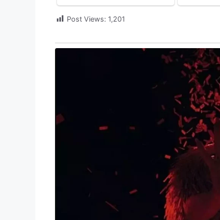
Post Views:
1,201