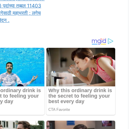
 पदांच्या तब्बल 11403
ागेसाठी महाभरती ; लगेच
ेदन .