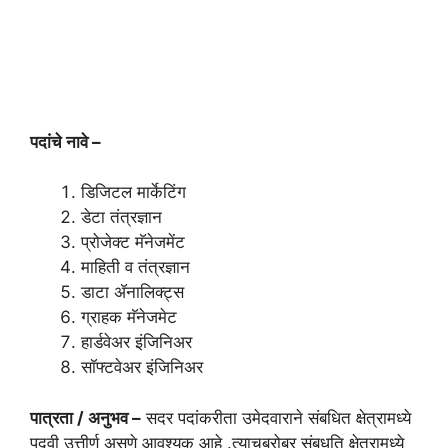
पदांचे नावे –
डिजिटल मार्केटिंग
डेटा तंत्रज्ञान
प्रोजेक्ट मॅनेजमेंट
माहिती व तंत्रज्ञान
डाटा ॲनालिक्ट्स
ग्राहक मॅनेजमेट
हार्डवेअर इंजिनिअर
सॉफ्टवेअर इंजिनिअर
पात्रता / अनुभव –
सदर पदांकरीता उमेदवाराने संबधित क्षेत्रामध्ये
पदवी उत्तीर्ण असणे आवश्यक आहे .त्याचबरोबर संबधति क्षेत्रामध्ये