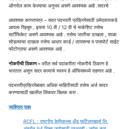
ऑनरोल काम केल्याचा अनुभव असणे आवश्यक आहे .सदरचे
आवश्यक कागतपत्र – सदर पदभरती प्रक्रियेसाठी उमेदवाराकडे
आपला रिझ्युम , इयत्ता 10 वी / 12 वी चे मार्कशिट तसेच
सर्टीफिकेट असणे आवश्यक आहे . तसेच जातीचा दाखला , शाळा
सोडल्याचा दाखला तसेच आधार कार्ड / लायसन्स व पासपोर्ट साईट
फोटोग्राफ असणे आवश्यक आहे .
नोकरीची ठिकाण –
वरील सर्व पदांकरीता नोकरीचे ठिकाण हे
भारतात असुन सदर कामाचे स्वरुप हे ऑफिसमध्ये राहणार आहे .
पदभरतीप्रक्रियेबाबत अधिक माहितीसाठी तसेच अर्ज सादर
करण्यासाठी खालील लिंकवर क्लिक करा .
जाहिरात पाहा
RCFL : राष्ट्रीय केमिकल्स अँड फर्टिलायझर्स लि.
अंतर्गत 94 रिक्त जागेसाठी पदभरती ; लगेच करा