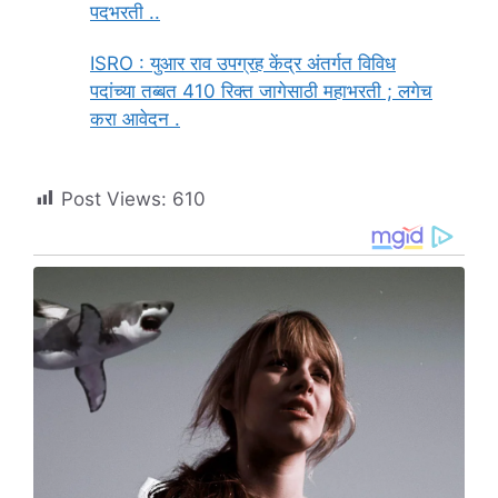
पदभरती ..
ISRO : युआर राव उपग्रह केंद्र अंतर्गत विविध
पदांच्या तब्बत 410 रिक्त जागेसाठी महाभरती ; लगेच
करा आवेदन .
Post Views:
610