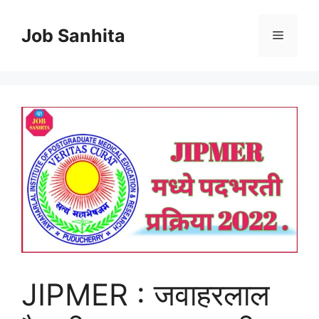
Skip
to
Job Sanhita
Menu
content
JIPMER : जवाहरलाल