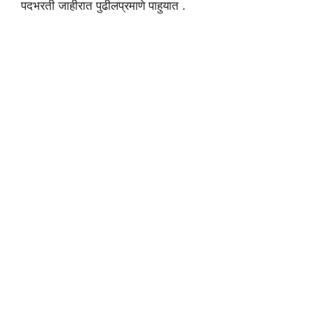
पदभरती जाहीरात पुढीलप्रमाणे पाहुयात .