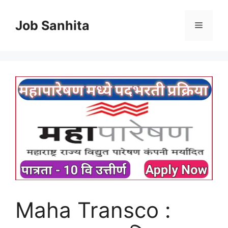
Skip
to
Job Sanhita
Menu
content
Maha Transco :