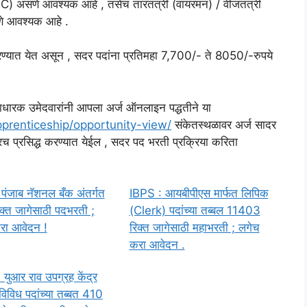
SSC) असणे आवश्यक आहे , तसेच तारतंत्री (वायरमन) / वीजतंत्री
सणे आवश्यक आहे .
न भरण्यात येत असून , सदर पदांना प्रतिमहा 7,700/- ते 8050/-रुपये
रताधारक उमेदवारांनी आपला अर्ज ऑनलाइन पद्धतीने या
pprenticeship/opportunity-view/
संकेतस्थळावर अर्ज सादर
 प्रसिद्ध करण्यात येईल , सदर पद भरती प्रक्रिया करिता
पंजाब नॅशनल बँक अंतर्गत
IBPS : आयबीपीएस मार्फत लिपिक
्त जागेसाठी पदभरती ;
(Clerk) पदांच्या तब्बल 11403
रा आवेदन !
रिक्त जागेसाठी महाभरती ; लगेच
करा आवेदन .
युआर राव उपग्रह केंद्र
 विविध पदांच्या तब्बत 410