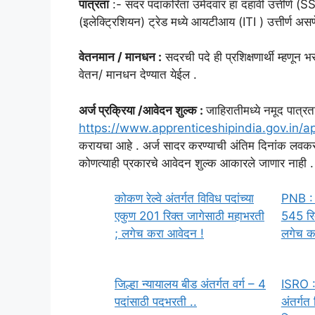
पात्रता
:- सदर पदांकरिता उमेदवार हा दहावी उत्तीर्ण (
(इलेक्ट्रिशियन) ट्रेड मध्ये आयटीआय (ITI ) उत्तीर्ण अ
वेतनमान / मानधन :
सदरची पदे ही प्रशिक्षणार्थी म्हणू
वेतन/ मानधन देण्यात येईल .
अर्ज प्रक्रिया /आवेदन शुल्क :
जाहिरातीमध्ये नमूद पात्
https://www.apprenticeshipindia.gov.in/a
करायचा आहे . अर्ज सादर करण्याची अंतिम दिनांक लवकरच
कोणत्याही प्रकारचे आवेदन शुल्क आकारले जाणार नाही .
कोकण रेल्वे अंतर्गत विविध पदांच्या
PNB : 
एकुण 201 रिक्त जागेसाठी महाभरती
545 रिक
; लगेच करा आवेदन !
लगेच क
जिल्हा न्यायालय बीड अंतर्गत वर्ग – 4
ISRO : 
पदांसाठी पदभरती ..
अंतर्गत