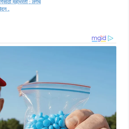
ागेसाठी महाभरती ; लगेच
ेदन .