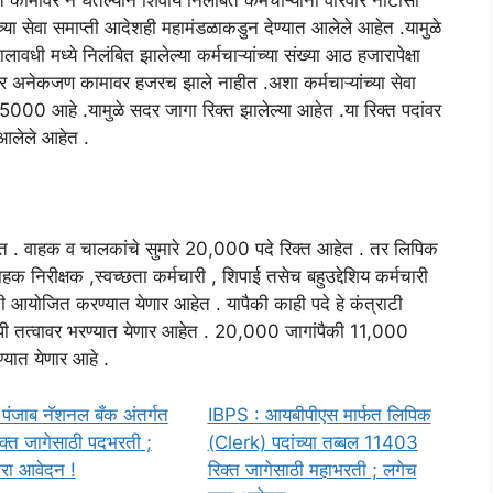
त कामावर न घेतल्याने शिवाय निलंबित कर्मचाऱ्यांना वारंवार नोटीसा
ंच्या सेवा समाप्ती आदेशही महामंडळाकडुन देण्यात आलेले आहेत .यामुळे
वधी मध्ये निलंबित झालेल्या कर्मचाऱ्यांच्या संख्या आठ हजारापेक्षा
र अनेकजण कामावर हजरच झाले नाहीत .अशा कर्मचाऱ्यांच्या सेवा
ा 5000 आहे .यामुळे सदर जागा रिक्त झालेल्या आहेत .या रिक्त पदांवर
 आलेले आहेत .
आहेत . वाहक व चालकांचे सुमारे 20,000 पदे रिक्त आहेत . तर लिपिक
क निरीक्षक ,स्वच्छता कर्मचारी , शिपाई तसेच बहुउद्देशिय कर्मचारी
ी आयोजित करण्यात येणार आहेत . यापैकी काही पदे हे कंत्राटी
रुपी तत्वावर भरण्यात येणार आहेत . 20,000 जागांपैकी 11,000
ात येणार आहे .
पंजाब नॅशनल बँक अंतर्गत
IBPS : आयबीपीएस मार्फत लिपिक
्त जागेसाठी पदभरती ;
(Clerk) पदांच्या तब्बल 11403
रा आवेदन !
रिक्त जागेसाठी महाभरती ; लगेच