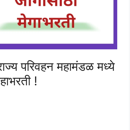
ाज्य परिवहन महामंडळ मध्ये
महाभरती !