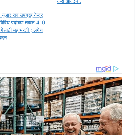
करा आवेदन .
युआर राव उपग्रह केंद्र
 विविध पदांच्या तब्बत 410
ागेसाठी महाभरती ; लगेच
ेदन .