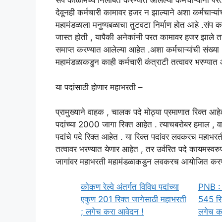
संप काळामध्ये निलंबित करण्यात आलेल्या कर्मचाऱ्यांना पर
देवूनही कर्मचारी कामावर हजर न झाल्याने अशा कर्मचाऱ्या
महामंडळाला मनुष्यबळाचा तुटवटा निर्माण होत आहे .संप काला
जास्त होती , यापैकी अनेकांनी परत कामावर हजर झाले त
समाप्त करण्यात आलेल्या आहेत .अशा कर्मचाऱ्यांची संख्य
महामंडळाकडुन काही कर्मचारी कंत्राटी तत्वावर भरण्यात
या पदांसाठी होणार महाभरती –
प्रामुख्याने वाहक , चालक पदे मोठ्या प्रमाणात रिक्त 
पदांच्या 2000 जागा रिक्त आहेत . त्याचबरोबर हमाल , वाह
पदांचे पदे रिक्त आहेत . या रिक्त पदांवर लवकरच महाभरत
तत्वावर भरण्यात येणार आहेत , तर उर्वरित पदे कायमस्व
जागांवर महाभरती महामंडळाकडुन लवकरच आयोजित करण्य
कोकण रेल्वे अंतर्गत विविध पदांच्या
PNB : 
एकुण 201 रिक्त जागेसाठी महाभरती
545 रिक
; लगेच करा आवेदन !
लगेच क