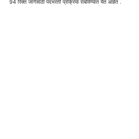
94 रिक्त जागेसाठी पदभरती प्रक्रिया राबविण्यात येत आहेत .