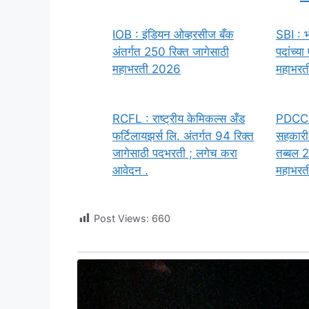
IOB : इंडियन ओव्हरसीज बँक
SBI : भ
अंतर्गत 250 रिक्त जागेसाठी
पदांच्य
महाभरती 2026
महाभरती
RCFL : राष्ट्रीय केमिकल्स अँड
PDCC : 
फर्टिलायझर्स लि. अंतर्गत 94 रिक्त
सहकारी 
जागेसाठी पदभरती ; लगेच करा
तब्बल 2
आवेदन .
महाभरती
Post Views:
660