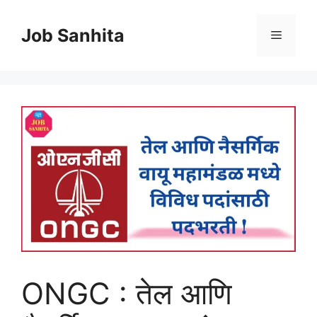
Skip
to
Job Sanhita
Menu
content
ONGC : तेल आणि