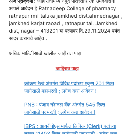
अर्ज प्रक्रिया :
जाहीरातीमध्ये नमुद पात्रताधारक उमेदवारांनी
आपले आवेदन हे Ratnadeep College of pharmacy
ratnapur rmf taluka jamkhed dist.ahmednagar ,
jamkhed karjat raoad , ratnapur tal. Jamkhed
dist, nagar – 413201 या पत्यावर दि.29.11.2024 पर्यंत
सादर करायचे आहेत .
अधिक माहितीसाठी खालील जाहीरात पाहा
जाहिरात पाहा
कोकण रेल्वे अंतर्गत विविध पदांच्या एकुण 201 रिक्त
जागेसाठी महाभरती ; लगेच करा आवेदन !
PNB : पंजाब नॅशनल बँक अंतर्गत 545 रिक्त
जागेसाठी पदभरती ; लगेच करा आवेदन !
IBPS : आयबीपीएस मार्फत लिपिक (Clerk) पदांच्या
तब्बल 11403 रिक्त जागेसाठी महाभरती ; लगेच करा