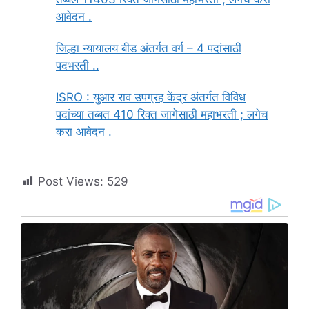
आवेदन .
जिल्हा न्यायालय बीड अंतर्गत वर्ग – 4 पदांसाठी
पदभरती ..
ISRO : युआर राव उपग्रह केंद्र अंतर्गत विविध
पदांच्या तब्बत 410 रिक्त जागेसाठी महाभरती ; लगेच
करा आवेदन .
Post Views:
529