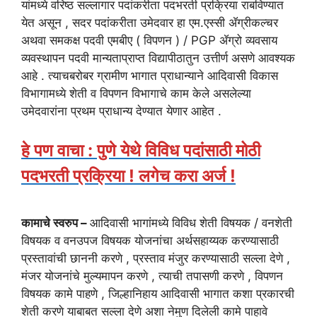
यांमध्ये वरिष्ठ सल्लागार पदांकरीता पदभरती प्रक्रिया राबविण्यात
येत असून , सदर पदांकरीता उमेदवार हा एम.एस्सी ॲग्रीकल्चर
अथवा समकक्ष पदवी एमबीए ( विपणन ) / PGP ॲग्रो व्यवसाय
व्यवस्थापन पदवी मान्यताप्राप्त विद्यापीठातुन उत्तीर्ण असणे आवश्यक
आहे . त्याचबरोबर ग्रामीण भागात प्राधान्याने आदिवासी विकास
विभागामध्ये शेती व विपणन विभागाचे काम केले असलेल्या
उमेदवारांना प्रथम प्राधान्य देण्यात येणार आहेत .
हे पण वाचा : पुणे येथे विविध पदांसाठी मोठी
पदभरती प्रक्रिया ! लगेच करा अर्ज !
कामाचे स्वरुप –
आदिवासी भागांमध्ये विविध शेती विषयक / वनशेती
विषयक व वनउपज विषयक योजनांचा अर्थसहाय्यक करण्यासाठी
प्रस्तावांची छाननी करणे , प्रस्ताव मंजुर करण्यासाठी सल्ला देणे ,
मंजर योजनांचे मुल्यमापन करणे , त्याची तपासणी करणे , विपणन
विषयक कामे पाहणे , जिल्हानिहाय आदिवासी भागात कशा प्रकारची
शेती करणे याबाबत सल्ला देणे अशा नेमुण दिलेली कामे पाहावे