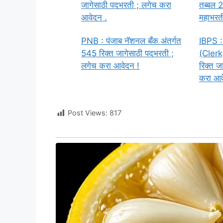
जागेसाठी पदभरती ; लगेच करा
तब्बल 2
आवेदन .
महाभरती
PNB : पंजाब नॅशनल बँक अंतर्गत
IBPS :
545 रिक्त जागेसाठी पदभरती ;
(Clerk)
लगेच करा आवेदन !
रिक्त ज
करा आव
Post Views:
817