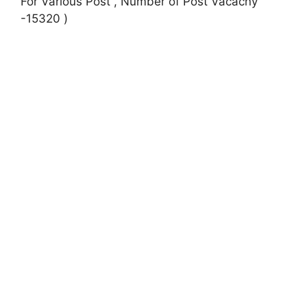
For Various Post , Number of Post Vacacny
-15320 )