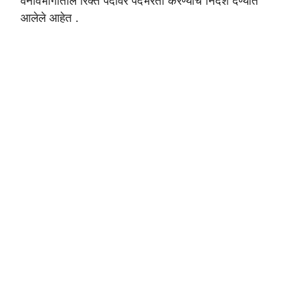
वनविभागातील रिक्त पदांवर पदभरती करण्याचे निर्देश देण्यात
आलेले आहेत .