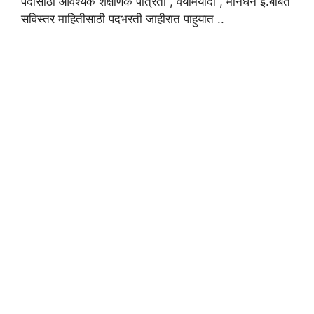
पदांसाठी आवश्यक शैक्षणिक पात्रता , वयोमर्यादा , मानधन इ.बाबत
सविस्तर माहितीसाठी पदभरती जाहीरात पाहुयात ..