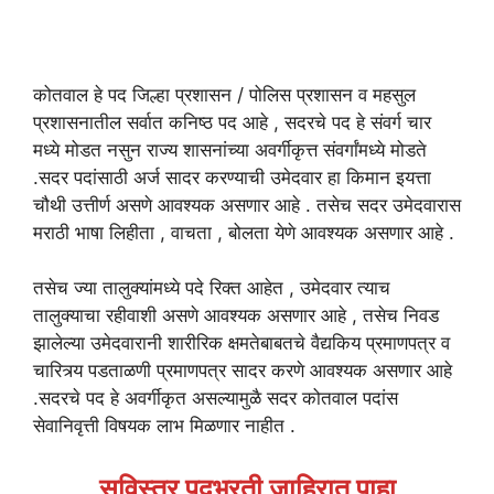
कोतवाल हे पद जिल्हा प्रशासन / पोलिस प्रशासन व महसुल
प्रशासनातील सर्वात कनिष्ठ पद आहे , सदरचे पद हे संवर्ग चार
मध्ये मोडत नसुन राज्य शासनांच्या अवर्गीकृत्त संवर्गांमध्ये मोडते
.सदर पदांसाठी अर्ज सादर करण्याची उमेदवार हा किमान इयत्ता
चौथी उत्तीर्ण असणे आवश्यक असणार आहे . तसेच सदर उमेदवारास
मराठी भाषा लिहीता , वाचता , बोलता येणे आवश्यक असणार आहे .
तसेच ज्या तालुक्यांमध्ये पदे रिक्त आहेत , उमेदवार त्याच
तालुक्याचा रहीवाशी असणे आवश्यक असणार आहे , तसेच निवड
झालेल्या उमेदवारानी शारीरिक क्षमतेबाबतचे वैद्यकिय प्रमाणपत्र व
चारित्र्य पडताळणी प्रमाणपत्र सादर करणे आवश्यक असणार आहे
.सदरचे पद हे अवर्गीकृत असल्यामुळै सदर कोतवाल पदांस
सेवानिवृत्ती विषयक लाभ मिळणार नाहीत .
सविस्तर पदभरती जाहिरात पाहा