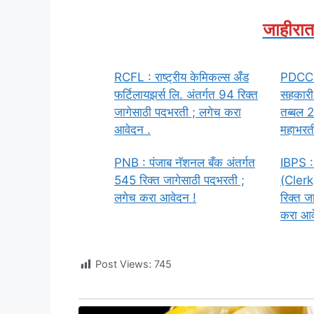
जाहीरात
RCFL : राष्ट्रीय केमिकल्स अँड
PDCC : 
फर्टिलायझर्स लि. अंतर्गत 94 रिक्त
सहकारी 
जागेसाठी पदभरती ; लगेच करा
तब्बल 2
आवेदन .
महाभरती
PNB : पंजाब नॅशनल बँक अंतर्गत
IBPS :
545 रिक्त जागेसाठी पदभरती ;
(Clerk)
लगेच करा आवेदन !
रिक्त ज
करा आव
Post Views:
745