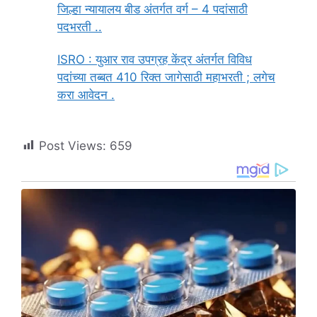
जिल्हा न्यायालय बीड अंतर्गत वर्ग – 4 पदांसाठी
पदभरती ..
ISRO : युआर राव उपग्रह केंद्र अंतर्गत विविध
पदांच्या तब्बत 410 रिक्त जागेसाठी महाभरती ; लगेच
करा आवेदन .
Post Views:
659