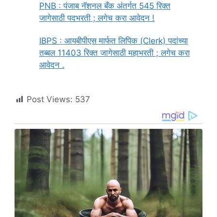
PNB : पंजाब नॅशनल बँक अंतर्गत 545 रिक्त
जागेसाठी पदभरती ; लगेच करा आवेदन !
IBPS : आयबीपीएस मार्फत लिपिक (Clerk) पदांच्या
तब्बल 11403 रिक्त जागेसाठी महाभरती ; लगेच करा
आवेदन .
Post Views:
537