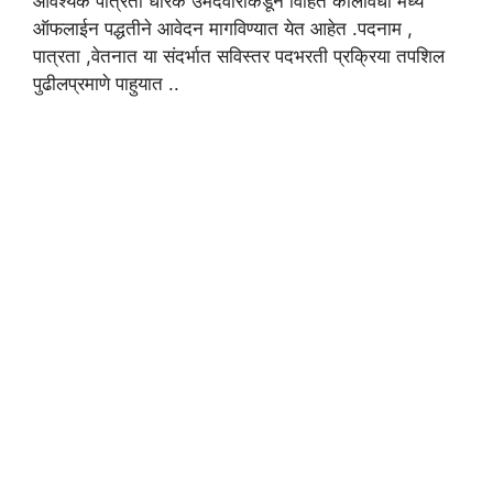
आवश्यक पात्रता धारक उमेदवारांकडून विहित कालावधी मध्ये
ऑफलाईन पद्धतीने आवेदन मागविण्यात येत आहेत .पदनाम ,
पात्रता ,वेतनात या संदर्भात सविस्तर पदभरती प्रक्रिया तपशिल
पुढीलप्रमाणे पाहुयात ..