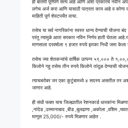
ही बातमी पूर्णपणे सत्य आहे आणि अशा प्रकारचे नवीन अप
लगेच अर्ज करा आणि यासाठी पात्रता काय आहे व कोणा क
माहिती पूर्ण शेवटपर्यंत वाचा.
तसेच या सर्व नागरिकांना स्वस्त धान्य देण्याची योजना बं
परंतु त्यामुळे आता सरकार नविन निर्णय हाती घेतला आहे.या
माणसाला दरवर्षाला ९ हजार रुपये इतका निधी जमा केला
तसेच ज्या शेतकऱ्यांचे वार्षिक उत्पन्न ५९,००० ते १,००
किलोने गहू तसेच तीन रुपये किलोने तांदूळ देण्याची योजन
त्याचबरोबर जर एका कुटुंबामध्ये ४ सदस्य असतील तर अश्
जाणार आहे.
ही संधी फक्त याच जिल्ह्यातील रेशनकार्ड धारकांना मिळण
,नांदेड ,उस्मानाबाद ,बीड ,बुलढाणा ,अकोला ,वशिम ,यवतमा
माणूस 25,000/- रुपये मिळणार आहेत .