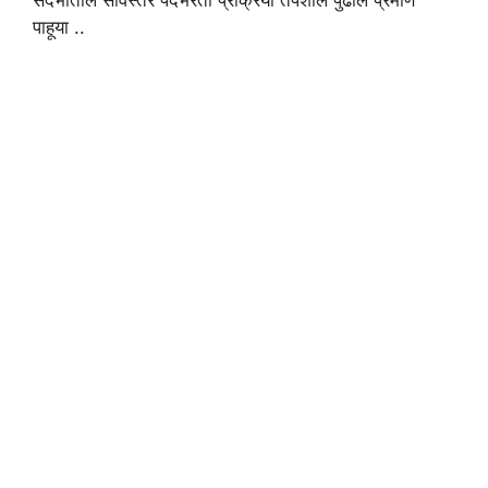
संदर्भातील सविस्तर पदभरती प्रक्रिया तपशील पुढील प्रमाणे
पाहूया ..