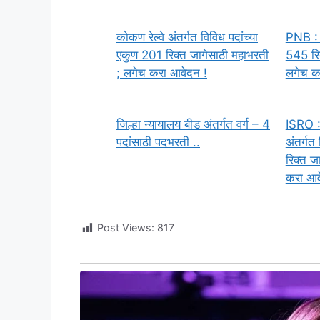
कोकण रेल्वे अंतर्गत विविध पदांच्या
PNB : 
एकुण 201 रिक्त जागेसाठी महाभरती
545 रिक
; लगेच करा आवेदन !
लगेच क
जिल्हा न्यायालय बीड अंतर्गत वर्ग – 4
ISRO : 
पदांसाठी पदभरती ..
अंतर्गत
रिक्त ज
करा आव
Post Views:
817