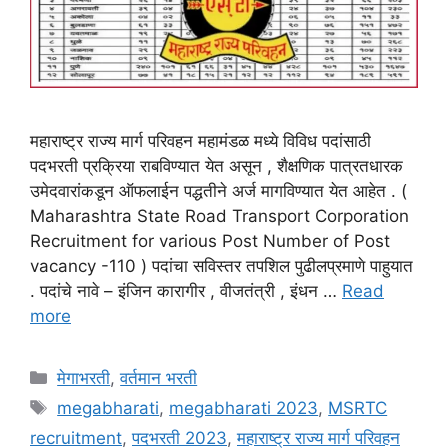
महाराष्ट्र राज्य मार्ग परिवहन महामंडळ मध्ये विविध पदांसाठी
पदभरती प्रक्रिया राबविण्यात येत असून , शैक्षणिक पात्रतधारक
उमेदवारांकडून ऑफलाईन पद्धतीने अर्ज मागविण्यात येत आहेत . (
Maharashtra State Road Transport Corporation
Recruitment for various Post Number of Post
vacancy -110 ) पदांचा सविस्तर तपशिल पुढीलप्रमाणे पाहुयात
. पदांचे नावे – इंजिन कारागीर , वीजतंत्री , इंधन …
Read
more
Categories
मेगाभरती
,
वर्तमान भरती
Tags
megabharati
,
megabharati 2023
,
MSRTC
recruitment
,
पदभरती 2023
,
महाराष्ट्र राज्य मार्ग परिवहन