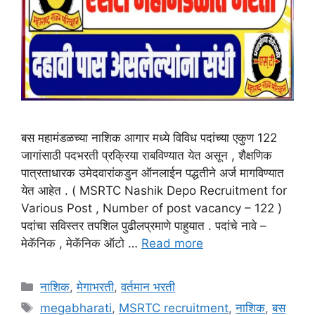
बस महामंडळच्या नाशिक आगार मध्ये विविध पदांच्या एकुण 122
जागांसाठी पदभरती प्रक्रिया राबविण्यात येत असून , शैक्षणिक
पात्रताधारक उमेदवारांकडुन ऑनलाईन पद्धतीने अर्ज मागविण्यात
येत आहेत . ( MSRTC Nashik Depo Recruitment for
Various Post , Number of post vacancy – 122 )
पदांचा सविस्तर तपशिल पुढीलप्रमाणे पाहुयात . पदांचे नावे –
मेकॅनिक , मेकॅनिक ऑटो …
Read more
Categories
नाशिक
,
मेगाभरती
,
वर्तमान भरती
Tags
megabharati
,
MSRTC recruitment
,
नाशिक
,
बस