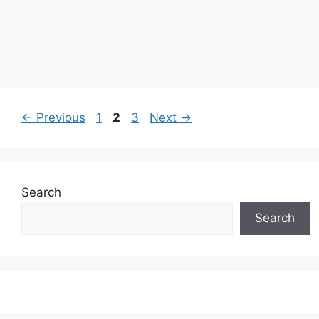
Page
Page
Page
←
Previous
1
2
3
Next
→
Search
Search